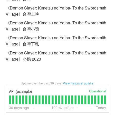
《Demon Slayer: Kimetsu no Yaiba- To the Swordsmith
Village》台灣上映
《Demon Slayer: Kimetsu no Yaiba- To the Swordsmith
Village》台灣小鴨
《Demon Slayer: Kimetsu no Yaiba- To the Swordsmith
Village》台灣下載
《Demon Slayer: Kimetsu no Yaiba- To the Swordsmith
Village》小鴨 2023
Uptime over the past
30
days.
View historical uptime.
Operational
API (example)
30
days ago
100
% uptime
Today