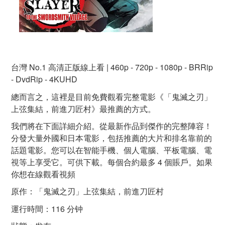
台灣 No.1 高清正版線上看 | 460p - 720p - 1080p - BRRip
- DvdRip - 4KUHD
總而言之，這裡是目前免費觀看完整電影《「鬼滅之刃」
上弦集結，前進刀匠村》最推薦的方式。
我們將在下面詳細介紹。從最新作品到傑作的完整陣容！
分發大量外國和日本電影，包括推薦的大片和排名靠前的
話題電影。您可以在智能手機、個人電腦、平板電腦、電
視等上享受它。可供下載。每個合約最多 4 個賬戶。如果
你想在線觀看視頻
原作：「鬼滅之刃」上弦集結，前進刀匠村
運行時間：116 分钟