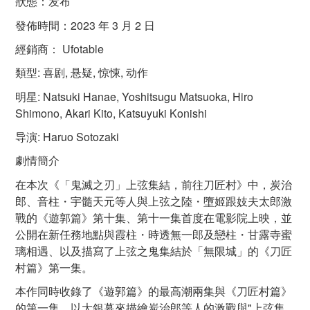
狀態：发布
發佈時間：2023 年 3 月 2 日
經銷商： Ufotable
類型: 喜剧, 悬疑, 惊悚, 动作
明星: Natsuki Hanae, Yoshitsugu Matsuoka, Hiro
Shimono, Akari Kito, Katsuyuki Konishi
导演: Haruo Sotozaki
劇情簡介
在本次《「鬼滅之刃」上弦集結，前往刀匠村》中，炭治
郎、音柱・宇髓天元等人與上弦之陸・墮姬跟妓夫太郎激
戰的《遊郭篇》第十集、第十一集首度在電影院上映，並
公開在新任務地點與霞柱・時透無一郎及戀柱・甘露寺蜜
璃相遇、以及描寫了上弦之鬼集結於「無限城」的《刀匠
村篇》第一集。
本作同時收錄了《遊郭篇》的最高潮兩集與《刀匠村篇》
的第一集，以大銀幕來描繪炭治郎等人的激戰與"上弦集