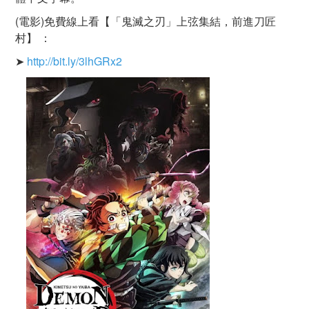
(電影)免費線上看【「鬼滅之刃」上弦集結，前進刀匠
村】 ：
➤
http://bit.ly/3lhGRx2