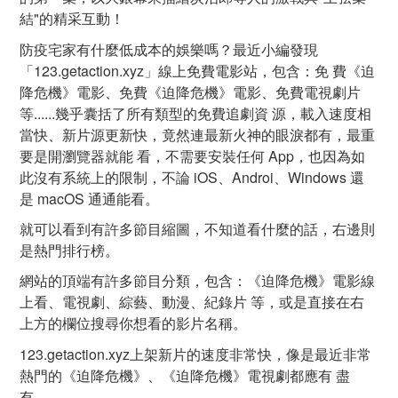
結"的精采互動！
防疫宅家有什麼低成本的娛樂嗎？最近小編發現
「123.getaction.xyz」線上免費電影站，包含：免 費《迫
降危機》電影、免費《迫降危機》電影、免費電視劇片
等......幾乎囊括了所有類型的免費追劇資 源，載入速度相
當快、新片源更新快，竟然連最新火神的眼淚都有，最重
要是開瀏覽器就能 看，不需要安裝任何 App，也因為如
此沒有系統上的限制，不論 iOS、Androi、Windows 還
是 macOS 通通能看。
就可以看到有許多節目縮圖，不知道看什麼的話，右邊則
是熱門排行榜。
網站的頂端有許多節目分類，包含：《迫降危機》電影線
上看、電視劇、綜藝、動漫、紀錄片 等，或是直接在右
上方的欄位搜尋你想看的影片名稱。
123.getaction.xyz上架新片的速度非常快，像是最近非常
熱門的《迫降危機》、《迫降危機》電視劇都應有 盡
有。